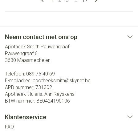
1
2
3
...
17
Neem contact met ons op
Apotheek Smith Pauwengraaf
Pauwengraaf 6
3630
Maasmechelen
Telefoon:
089 76 40 69
E-mailadres:
apotheeksmith@
skynet.be
APB nummer:
731302
Apotheek titularis:
Ann Reyskens
BTW nummer:
BE0424190106
Klantenservice
FAQ