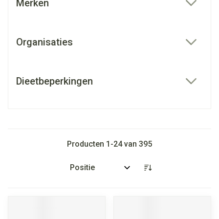
Merken
filter
Organisaties
filter
Dieetbeperkingen
filter
Producten
1
-
24
van
395
Sorteer op: