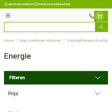
Ga naar de inhoud
Apothekersadvies
Snelle beschikbaarheid
Menu
Zoek
Product, merk, categorie...
Home
/
Dieet, voeding en vitamines
/
Voedingstherapie & welzijn
/
Energie
Filteren
Doorgaan naar productlijst
Prijs
filter