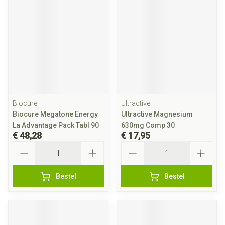
Biocure
Ultractive
Biocure Megatone Energy
Ultractive Magnesium
La Advantage Pack Tabl 90
630mg Comp 30
€ 48,28
€ 17,95
Aantal
Aantal
Bestel
Bestel