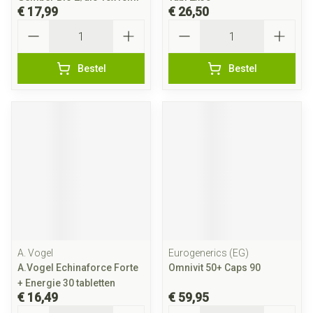
€ 17,99
€ 26,50
Aantal
Aantal
Bestel
Bestel
A. Vogel
Eurogenerics (EG)
A.Vogel Echinaforce Forte
Omnivit 50+ Caps 90
+ Energie 30 tabletten
€ 16,49
€ 59,95
Aantal
Aantal