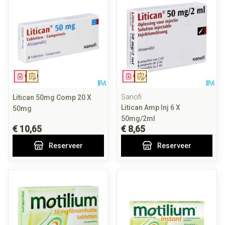
Geneesmiddel
Op voorschrift
Geneesmiddel
Op voorschrift
Sanofi
Litican 50mg Comp 20 X
Litican Amp Inj 6 X
50mg
50mg/2ml
€ 10,65
€ 8,65
Reserveer
Reserveer