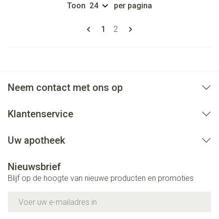
Toon
per pagina
Pagina's
U lees momenteel pagina
Pagina
1
2
Neem contact met ons op
Klantenservice
Uw apotheek
Nieuwsbrief
Blijf op de hoogte van nieuwe producten en promoties
E-mail adres