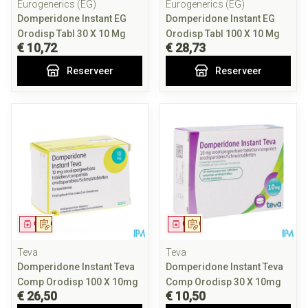
Eurogenerics (EG)
Eurogenerics (EG)
Domperidone Instant EG
Domperidone Instant EG
Orodisp Tabl 30 X 10 Mg
Orodisp Tabl 100 X 10 Mg
€ 10,72
€ 28,73
Reserveer
Reserveer
Geneesmiddel
Op voorschrift
Geneesmiddel
Op voorschrift
Teva
Teva
Domperidone Instant Teva
Domperidone Instant Teva
Comp Orodisp 100 X 10mg
Comp Orodisp 30 X 10mg
€ 26,50
€ 10,50