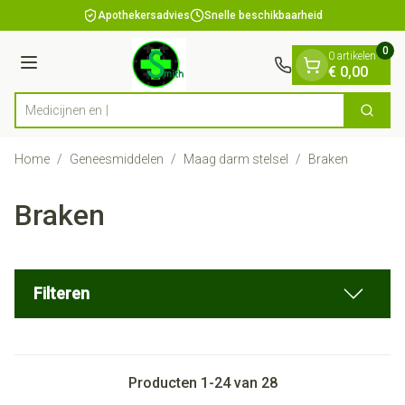
Dia 1 van 1
Ga naar de inhoud
Apothekersadvies
Snelle beschikbaarheid
0
0 artikelen
Menu
€ 0,00
Zoek
Product, merk, categorie...
Home
/
Geneesmiddelen
/
Maag darm stelsel
/
Braken
Braken
Filteren
Producten
1
-
24
van
28