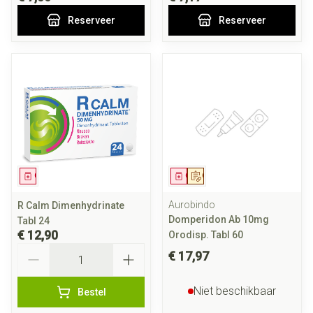
Reserveer
Reserveer
Geneesmiddel
Geneesmiddel
Op voorschrift
Aurobindo
R Calm Dimenhydrinate
Domperidon Ab 10mg
Tabl 24
€ 12,90
Orodisp. Tabl 60
Aantal
€ 17,97
Niet beschikbaar
Bestel