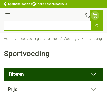
Ga naar de inhoud
Apothekersadvies
Snelle beschikbaarheid
Menu
Zoek
Product, merk, categorie...
Home
/
Dieet, voeding en vitamines
/
Voeding
/
Sportvoeding
Sportvoeding
Filteren
Doorgaan naar productlijst
Prijs
filter