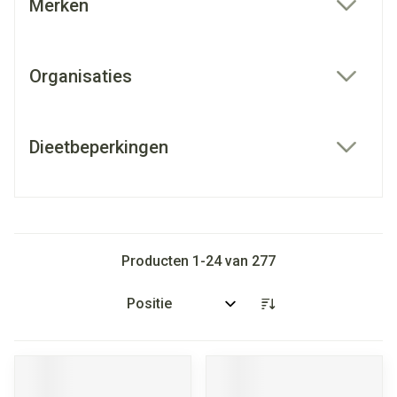
Merken
filter
Organisaties
filter
Dieetbeperkingen
filter
Producten
1
-
24
van
277
Sorteer op: