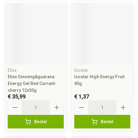
Etixx
Isostar
Etixx Ginseng&guarana
Isostar High Energy Fruit
Energy Gel Red Currant-
40g
cherry 12x50g
€ 35,99
€ 1,37
Aantal
Aantal
Bestel
Bestel