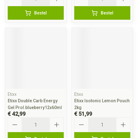
Bestel
Bestel
Etixx
Etixx
Etixx Double Carb Energy
Etixx Isotonic Lemon Pouch
Gel Prol.blueberry12x60ml
2kg
€ 42,99
€ 51,99
Aantal
Aantal