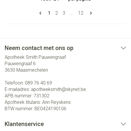
Pagina's
U lees momenteel pagina
Pagina
Pagina
Pagina
1
2
3
...
12
Neem contact met ons op
Apotheek Smith Pauwengraaf
Pauwengraaf 6
3630
Maasmechelen
Telefoon:
089 76 40 69
E-mailadres:
apotheeksmith@
skynet.be
APB nummer:
731302
Apotheek titularis:
Ann Reyskens
BTW nummer:
BE0424190106
Klantenservice