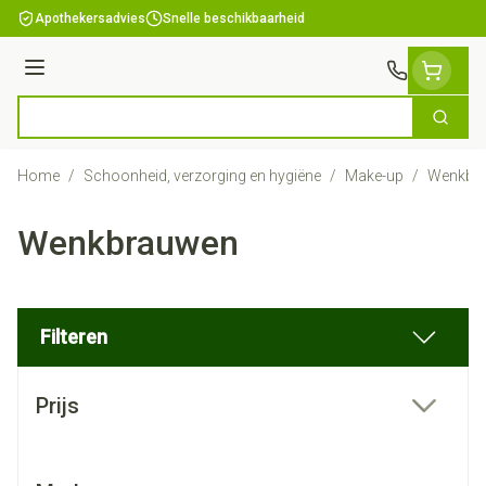
Ga naar de inhoud
Apothekersadvies
Snelle beschikbaarheid
Menu
Zoek
Product, merk, categorie...
Home
/
Schoonheid, verzorging en hygiëne
/
Make-up
/
Wenkbr
Wenkbrauwen
Filteren
Doorgaan naar productlijst
Prijs
filter