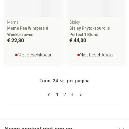
Même
Sisley
Meme Pen Wimpers &
Sisley Phyto-sourcils
Wenkbrauwen
Perfect 1 Blond
€ 22,30
€ 44,00
Niet beschikbaar
Niet beschikbaar
Toon
per pagina
Pagina's
U lees momenteel pagina
Pagina
Pagina
1
2
3