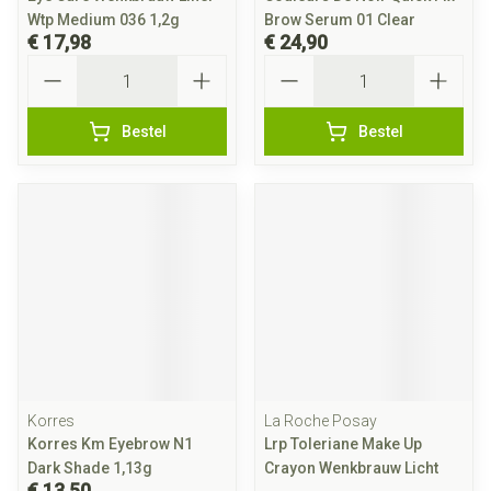
Wtp Medium 036 1,2g
Brow Serum 01 Clear
€ 17,98
€ 24,90
Aantal
Aantal
Bestel
Bestel
Korres
La Roche Posay
Korres Km Eyebrow N1
Lrp Toleriane Make Up
Dark Shade 1,13g
Crayon Wenkbrauw Licht
€ 13,50