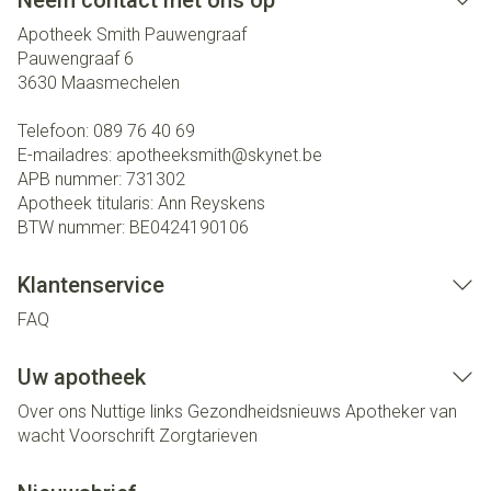
Neem contact met ons op
Apotheek Smith Pauwengraaf
Pauwengraaf 6
3630
Maasmechelen
Telefoon:
089 76 40 69
E-mailadres:
apotheeksmith@
skynet.be
APB nummer:
731302
Apotheek titularis:
Ann Reyskens
BTW nummer:
BE0424190106
Klantenservice
FAQ
Uw apotheek
Over ons
Nuttige links
Gezondheidsnieuws
Apotheker van
wacht
Voorschrift
Zorgtarieven