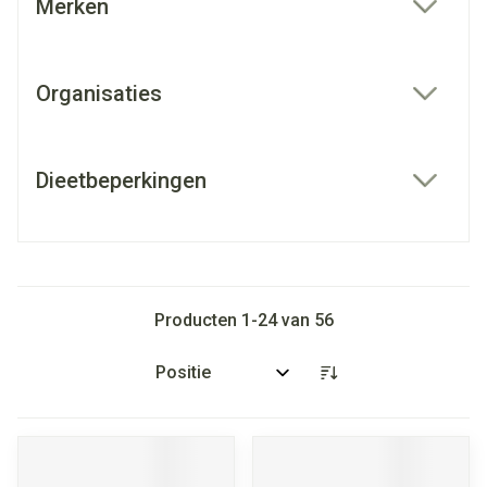
Merken
filter
Organisaties
filter
Dieetbeperkingen
filter
Producten
1
-
24
van
56
Sorteer op: