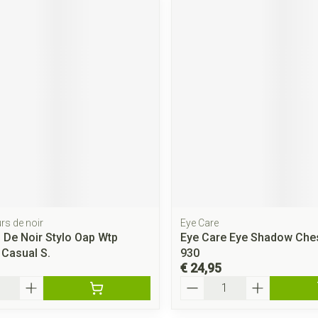
rs de noir
Eye Care
 De Noir Stylo Oap Wtp
Eye Care Eye Shadow Ches
 Casual S.
930
€ 24,95
Aantal