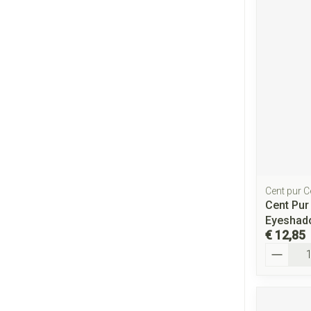
Gezichtsverzo
accessoires
Pigmentstoorni
Gevoelige huid -
huid
Gemengde huid
Doffe huid
Toon meer
Cent pur C
Snurken
Cent Pur
Eyeshad
€ 12,85
Aantal