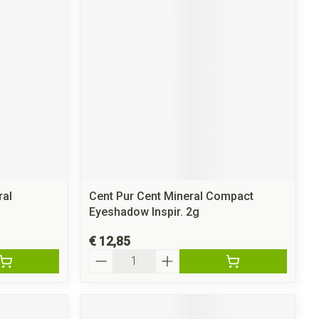
rende
Parfums en
geurproducten
ral
Cent Pur Cent Mineral Compact
CBD
Eyeshadow Inspir. 2g
€ 12,85
Aantal