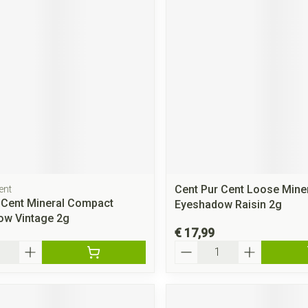
rging
Supplementen
Insectenwe
middelen
ssen
 geïrriteerde
Cent Pur Cent Loose Mine
ent
Zelfbruiner
Scheren
 Cent Mineral Compact
Eyeshadow Raisin 2g
ow Vintage 2g
€ 17,99
Aantal