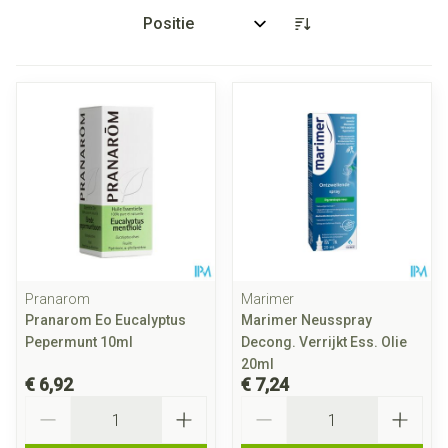
Sorteer op:
Pranarom
Marimer
Pranarom Eo Eucalyptus
Marimer Neusspray
Pepermunt 10ml
Decong. Verrijkt Ess. Olie
20ml
€ 6,92
€ 7,24
Aantal
Aantal