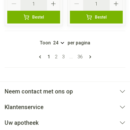
Bestel
Bestel
Toon
per pagina
Pagina's
U lees momenteel pagina
Pagina
Pagina
Pagina
1
2
3
...
36
Neem contact met ons op
Klantenservice
Uw apotheek