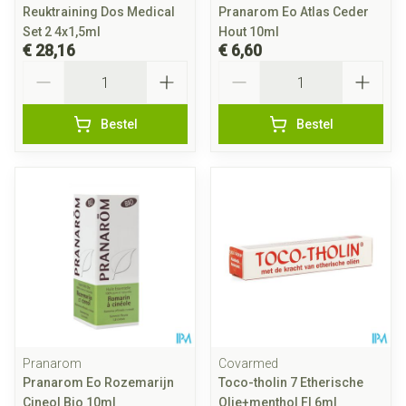
Reuktraining Dos Medical
Pranarom Eo Atlas Ceder
Set 2 4x1,5ml
Hout 10ml
€ 28,16
€ 6,60
Aantal
Aantal
Bestel
Bestel
Pranarom
Covarmed
Pranarom Eo Rozemarijn
Toco-tholin 7 Etherische
Cineol Bio 10ml
Olie+menthol Fl 6ml