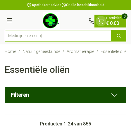
Dia 1 van 1
Ga naar de inhoud
Apothekersadvies
Snelle beschikbaarheid
0
0 artikelen
Menu
€ 0,00
Zoek
Product, merk, categorie...
Home
/
Natuur geneeskunde
/
Aromatherapie
/
Essentiële oliën
Essentiële oliën
Filteren
Producten
1
-
24
van
855