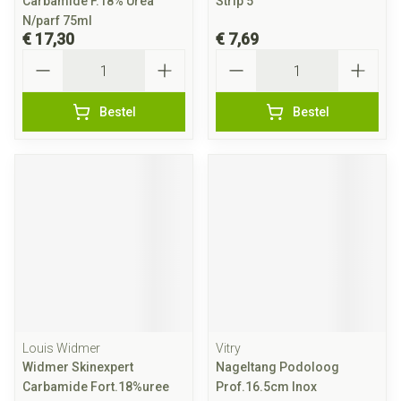
Carbamide F.18% Urea
Strip 5
N/parf 75ml
€ 17,30
€ 7,69
Aantal
Aantal
Bestel
Bestel
Louis Widmer
Vitry
Widmer Skinexpert
Nageltang Podoloog
Carbamide Fort.18%uree
Prof.16.5cm Inox