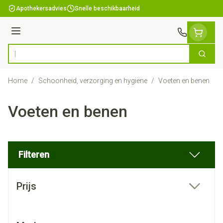
Ga naar de inhoud
Apothekersadvies
Snelle beschikbaarheid
Menu
Zoek
Product, merk, categorie...
Home
/
Schoonheid, verzorging en hygiëne
/
Voeten en benen
Voeten en benen
Filteren
Doorgaan naar productlijst
Prijs
filter