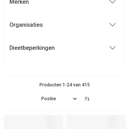
Merken
filter
Organisaties
filter
Dieetbeperkingen
filter
Producten
1
-
24
van
415
Sorteer op: