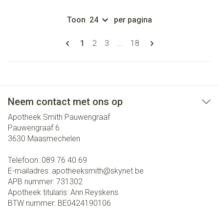
Toon
per pagina
Pagina's
U lees momenteel pagina
Pagina
Pagina
Pagina
1
2
3
...
18
Neem contact met ons op
Apotheek Smith Pauwengraaf
Pauwengraaf 6
3630
Maasmechelen
Telefoon:
089 76 40 69
E-mailadres:
apotheeksmith@
skynet.be
APB nummer:
731302
Apotheek titularis:
Ann Reyskens
BTW nummer:
BE0424190106