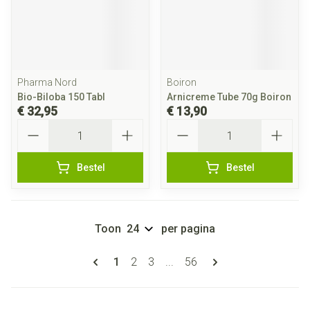
Pharma Nord
Boiron
Bio-Biloba 150 Tabl
Arnicreme Tube 70g Boiron
€ 32,95
€ 13,90
Aantal
Aantal
Bestel
Bestel
Toon
per pagina
Pagina's
U lees momenteel pagina
Pagina
Pagina
Pagina
1
2
3
...
56