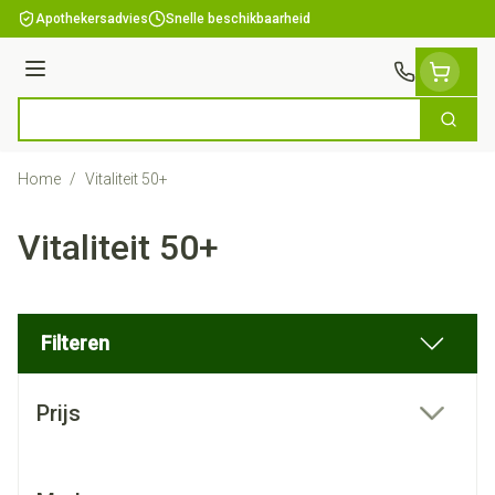
Ga naar de inhoud
Apothekersadvies
Snelle beschikbaarheid
Menu
Zoek
Product, merk, categorie...
Home
/
Vitaliteit 50+
Vitaliteit 50+
Filteren
Doorgaan naar productlijst
Prijs
filter