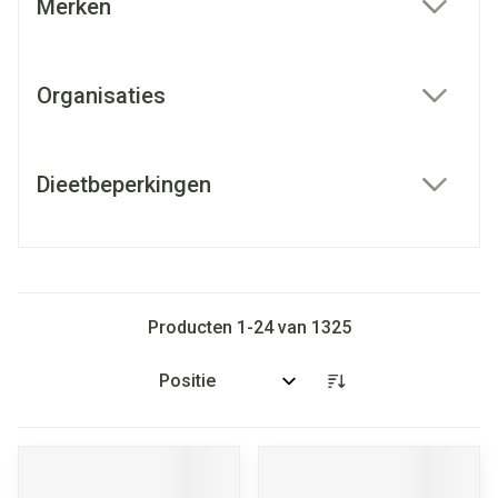
Merken
filter
Organisaties
filter
Dieetbeperkingen
filter
Producten
1
-
24
van
1325
Sorteer op: