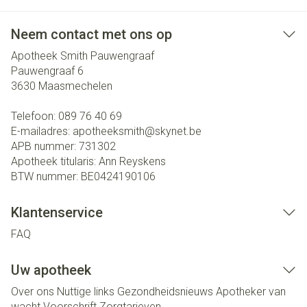
Neem contact met ons op
Apotheek Smith Pauwengraaf
Pauwengraaf 6
3630
Maasmechelen
Telefoon:
089 76 40 69
E-mailadres:
apotheeksmith@
skynet.be
APB nummer:
731302
Apotheek titularis:
Ann Reyskens
BTW nummer:
BE0424190106
Klantenservice
FAQ
Uw apotheek
Over ons
Nuttige links
Gezondheidsnieuws
Apotheker van
wacht
Voorschrift
Zorgtarieven