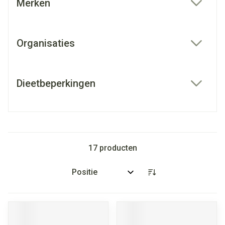
Merken
filter
Organisaties
filter
Dieetbeperkingen
filter
17
producten
Sorteer op: