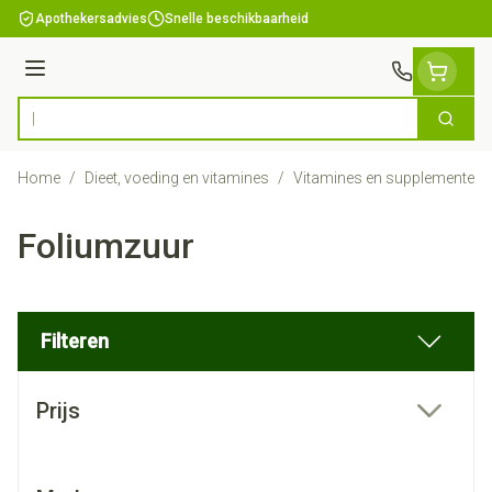
Ga naar de inhoud
Apothekersadvies
Snelle beschikbaarheid
Menu
Zoek
Product, merk, categorie...
Home
/
Dieet, voeding en vitamines
/
Vitamines en supplementen
Foliumzuur
Filteren
Doorgaan naar productlijst
Prijs
filter