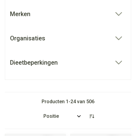
Merken
filter
Organisaties
filter
Dieetbeperkingen
filter
Producten
1
-
24
van
506
Sorteer op: