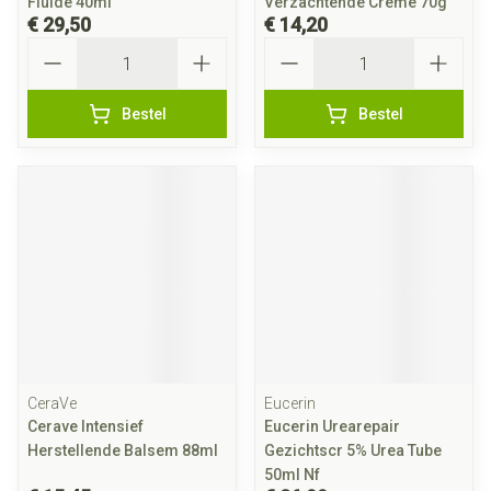
Fluide 40ml
Verzachtende Creme 70g
€ 29,50
€ 14,20
Aantal
Aantal
Bestel
Bestel
CeraVe
Eucerin
Cerave Intensief
Eucerin Urearepair
Herstellende Balsem 88ml
Gezichtscr 5% Urea Tube
50ml Nf