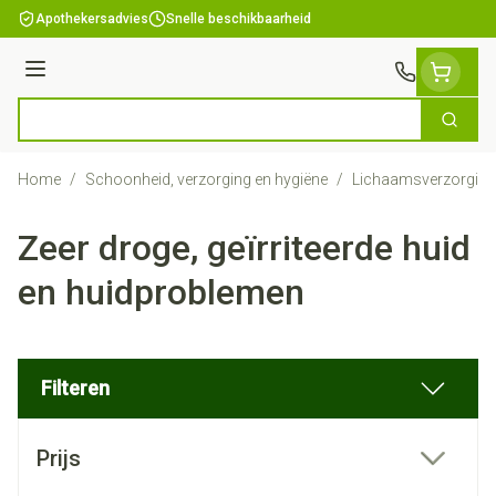
Ga naar de inhoud
Apothekersadvies
Snelle beschikbaarheid
Menu
Zoek
Product, merk, categorie...
Home
/
Schoonheid, verzorging en hygiëne
/
Lichaamsverzorging
Zeer droge, geïrriteerde huid
en huidproblemen
Filteren
Doorgaan naar productlijst
Prijs
filter