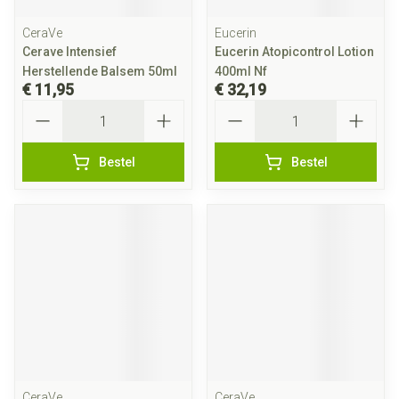
CeraVe
Eucerin
Cerave Intensief
Eucerin Atopicontrol Lotion
Herstellende Balsem 50ml
400ml Nf
€ 11,95
€ 32,19
Aantal
Aantal
Bestel
Bestel
CeraVe
CeraVe