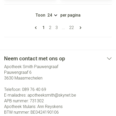
Toon
per pagina
Pagina's
U lees momenteel pagina
Pagina
Pagina
Pagina
1
2
3
...
22
Neem contact met ons op
Apotheek Smith Pauwengraaf
Pauwengraaf 6
3630
Maasmechelen
Telefoon:
089 76 40 69
E-mailadres:
apotheeksmith@
skynet.be
APB nummer:
731302
Apotheek titularis:
Ann Reyskens
BTW nummer:
BE0424190106