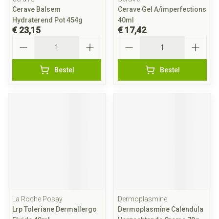
Cerave Balsem
Cerave Gel A/imperfections
Hydraterend Pot 454g
40ml
€ 23,15
€ 17,42
Aantal
Aantal
Bestel
Bestel
La Roche Posay
Dermoplasmine
Lrp Toleriane Dermallergo
Dermoplasmine Calendula