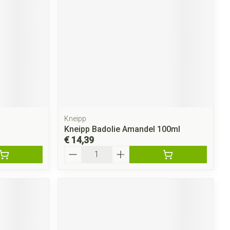
rende
Parfums en
geurproducten
Kneipp
Kneipp Badolie Amandel 100ml
€ 14,39
Aantal
CBD