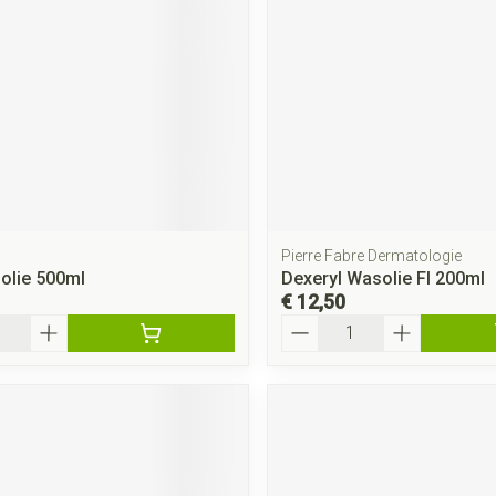
rging
Supplementen
Insectenwe
middelen
ssen
 geïrriteerde
Pierre Fabre Dermatologie
olie 500ml
Dexeryl Wasolie Fl 200ml
€ 12,50
Aantal
Zelfbruiner
Scheren