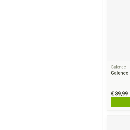
Galenco
Galenco 
€ 39,99