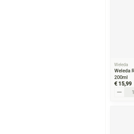
Weleda
Weleda R
200ml
€ 15,99
Aantal