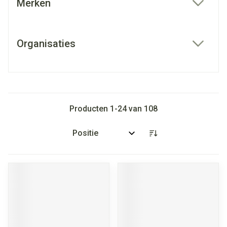
Merken
filter
Organisaties
filter
Producten
1
-
24
van
108
Sorteer op: