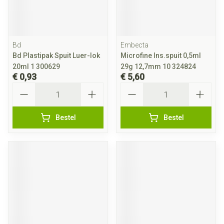
Bd
Embecta
Bd Plastipak Spuit Luer-lok
Microfine Ins.spuit 0,5ml
20ml 1 300629
29g 12,7mm 10 324824
€ 0,93
€ 5,60
Aantal
Aantal
Bestel
Bestel