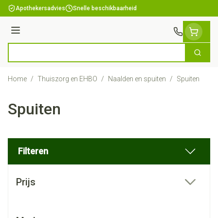
Ga naar de inhoud
Apothekersadvies
Snelle beschikbaarheid
Menu
Zoek
Product, merk, categorie...
Home
/
Thuiszorg en EHBO
/
Naalden en spuiten
/
Spuiten
Spuiten
Filteren
Doorgaan naar productlijst
Prijs
filter