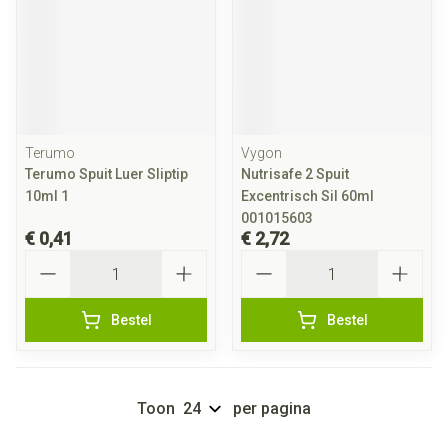
Terumo
Vygon
Terumo Spuit Luer Sliptip
Nutrisafe 2 Spuit
10ml 1
Excentrisch Sil 60ml
001015603
€ 0,41
€ 2,72
Aantal
Aantal
Bestel
Bestel
Toon
per pagina
Pagina's