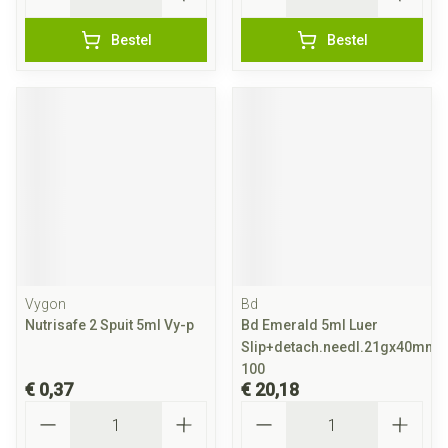
Bestel
Bestel
Vygon
Bd
Nutrisafe 2 Spuit 5ml Vy-p
Bd Emerald 5ml Luer
Slip+detach.needl.21gx40mm
100
€ 0,37
€ 20,18
Aantal
Aantal