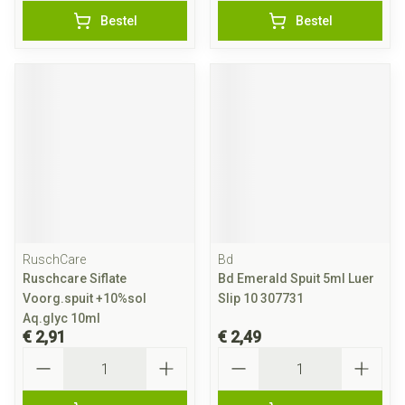
Bestel
Bestel
RuschCare
Bd
Ruschcare Siflate
Bd Emerald Spuit 5ml Luer
Voorg.spuit +10%sol
Slip 10 307731
Aq.glyc 10ml
€ 2,91
€ 2,49
Aantal
Aantal