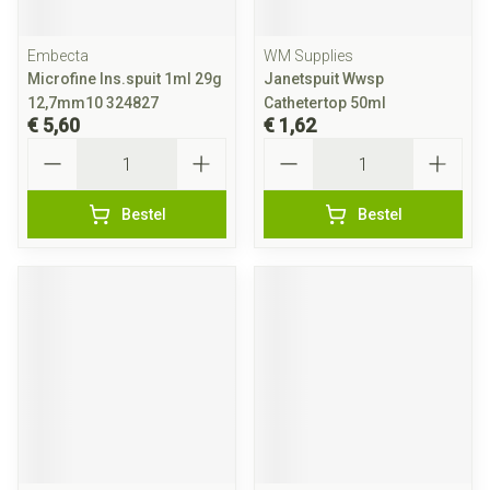
Embecta
WM Supplies
Microfine Ins.spuit 1ml 29g
Janetspuit Wwsp
12,7mm10 324827
Cathetertop 50ml
€ 5,60
€ 1,62
Aantal
Aantal
Bestel
Bestel