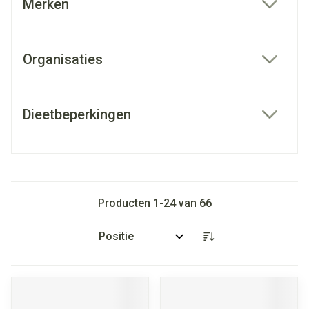
Merken
filter
Organisaties
filter
Dieetbeperkingen
filter
Producten
1
-
24
van
66
Sorteer op: