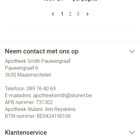
Pagina's
U lees momenteel pagina
Pagina
Pagina
1
2
3
Neem contact met ons op
Apotheek Smith Pauwengraaf
Pauwengraaf 6
3630
Maasmechelen
Telefoon:
089 76 40 69
E-mailadres:
apotheeksmith@
skynet.be
APB nummer:
731302
Apotheek titularis:
Ann Reyskens
BTW nummer:
BE0424190106
Klantenservice