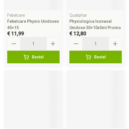
Febelcare
Qualiphar
Febelcare Physio Unidoses
Physiologica Isonasal
45+15
Unidose 50+10x5ml Promo
€ 11,99
€ 12,80
Aantal
Aantal
Bestel
Bestel