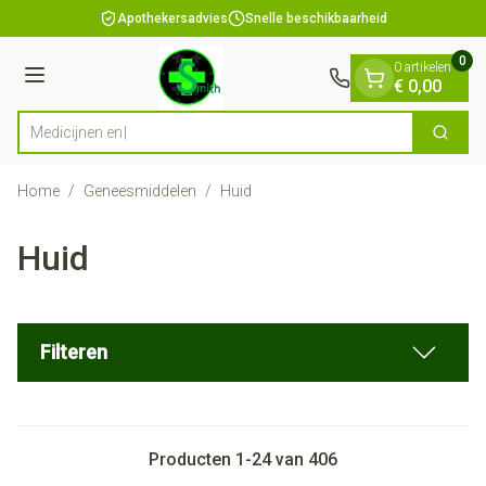
Dia 1 van 1
Ga naar de inhoud
Apothekersadvies
Snelle beschikbaarheid
0
0 artikelen
Menu
€ 0,00
Zoek
Product, merk, categorie...
Home
/
Geneesmiddelen
/
Huid
Huid
Filteren
Producten
1
-
24
van
406