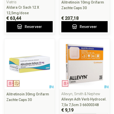
Viatris
Alitretinoin 10mg Orifarm
Aldara Cr Sach 12 X
Zachte Caps 30
12,5mg/dose
€ 63,44
€ 207,18
Reserveer
Reserveer
Geneesmiddel
Op voorschrift
Geneesmiddel
Allevyn, Smith & Nephew
Alitretinoin 30mg Orifarm
Allevyn Adh Verb Hydrocel.
Zachte Caps 30
7,5x 7,5cm 3 66000348
€ 9,19