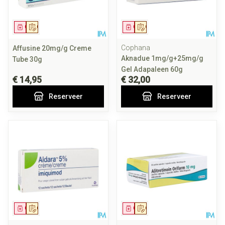
Geneesmiddel
Op voorschrift
Geneesmiddel
Op voorschrift
Cophana
Affusine 20mg/g Creme
Aknadue 1mg/g+25mg/g
Tube 30g
Gel Adapaleen 60g
€ 14,95
€ 32,00
Reserveer
Reserveer
Geneesmiddel
Op voorschrift
Geneesmiddel
Op voorschrift