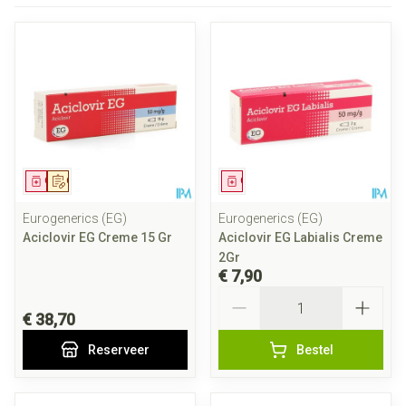
Geneesmiddel
Op voorschrift
Geneesmiddel
Eurogenerics (EG)
Eurogenerics (EG)
Aciclovir EG Creme 15 Gr
Aciclovir EG Labialis Creme
2Gr
€ 7,90
Aantal
€ 38,70
Reserveer
Bestel