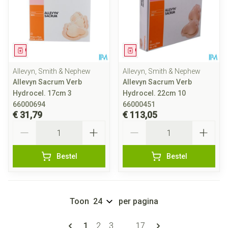
Geneesmiddel
Geneesmiddel
Allevyn, Smith & Nephew
Allevyn, Smith & Nephew
Allevyn Sacrum Verb
Allevyn Sacrum Verb
Hydrocel. 17cm 3
Hydrocel. 22cm 10
66000694
66000451
€ 31,79
€ 113,05
Aantal
Aantal
Bestel
Bestel
Toon
per pagina
Pagina's
U lees momenteel pagina
Pagina
Pagina
Pagina
1
2
3
...
17