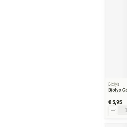
Biolys
Biolys G
€ 5,95
Aantal