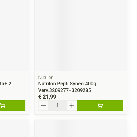
rende
Parfums en
geurproducten
Nutrilon
fa+ 2
Nutrilon Pepti Syneo 400g
CBD
Verv.3209277+3209285
€ 21,99
Aantal