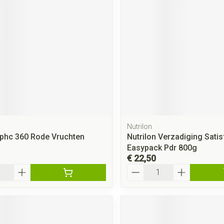
rging
Supplementen
Insectenwe
middelen
ssen
 geïrriteerde
Nutrilon
Hphc 360 Rode Vruchten
Nutrilon Verzadiging Satis
Zelfbruiner
Scheren
Easypack Pdr 800g
€ 22,50
Aantal