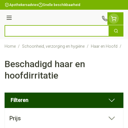
Ga naar de inhoud
Apothekersadvies
Snelle beschikbaarheid
Menu
Zoek
Product, merk, categorie...
Home
/
Schoonheid, verzorging en hygiëne
/
Haar en Hoofd
/
Be
Beschadigd haar en
hoofdirritatie
Filteren
Doorgaan naar productlijst
Prijs
filter