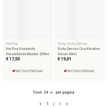
Hei Poa
Vichy, Vichy Dercos
Hei Poa Voedende
Vichy Dercos Cica Keratine
Herstellende Masker 200ml
Serum 40ml
€ 17,50
€ 19,01
Niet beschikbaar
Niet beschikbaar
Toon
per pagina
Pagina's
U lees momenteel pagina
Pagina
Pagina
1
2
3