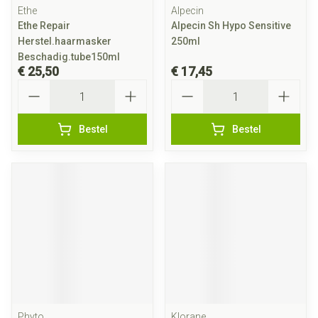
Ethe
Alpecin
Ethe Repair
Alpecin Sh Hypo Sensitive
Herstel.haarmasker
250ml
Beschadig.tube150ml
€ 25,50
€ 17,45
Aantal
Aantal
Bestel
Bestel
Phyto
Klorane