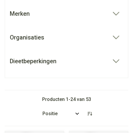
Merken
filter
Organisaties
filter
Dieetbeperkingen
filter
Producten
1
-
24
van
53
Sorteer op: