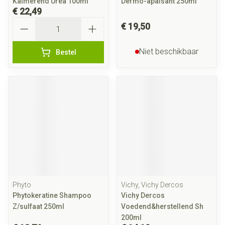
Kalmerend Urea 100ml
Dermo-apaisant 250ml
€ 22,49
Aantal
€ 19,50
Niet beschikbaar
Bestel
Phyto
Vichy, Vichy Dercos
Phytokeratine Shampoo
Vichy Dercos
Z/sulfaat 250ml
Voedend&herstellend Sh
200ml