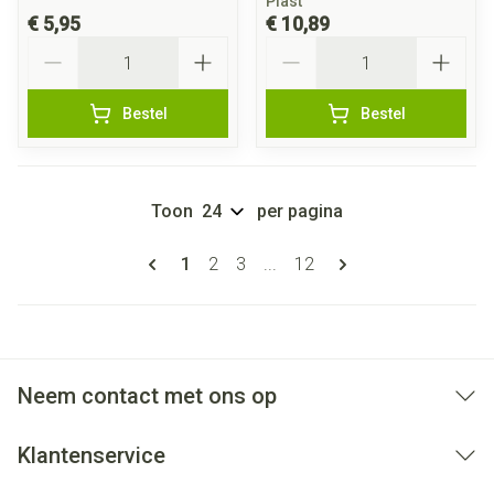
Plast
€ 5,95
€ 10,89
Aantal
Aantal
Bestel
Bestel
Toon
per pagina
Pagina's
U lees momenteel pagina
Pagina
Pagina
Pagina
1
2
3
...
12
Neem contact met ons op
Klantenservice