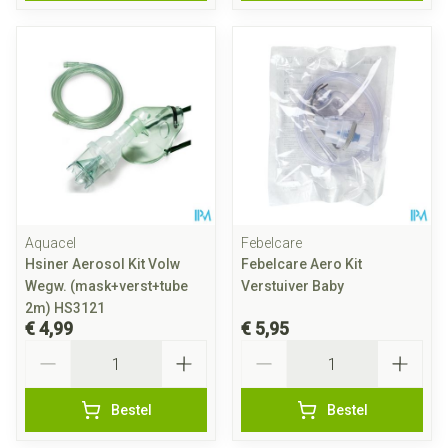
Aquacel
Febelcare
Hsiner Aerosol Kit Volw
Febelcare Aero Kit
Wegw. (mask+verst+tube
Verstuiver Baby
2m) HS3121
€ 4,99
€ 5,95
Aantal
Aantal
Bestel
Bestel