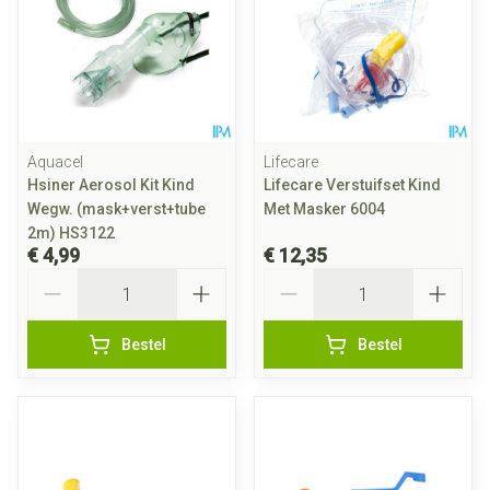
Aquacel
Lifecare
Hsiner Aerosol Kit Kind
Lifecare Verstuifset Kind
Wegw. (mask+verst+tube
Met Masker 6004
2m) HS3122
€ 4,99
€ 12,35
Aantal
Aantal
Bestel
Bestel