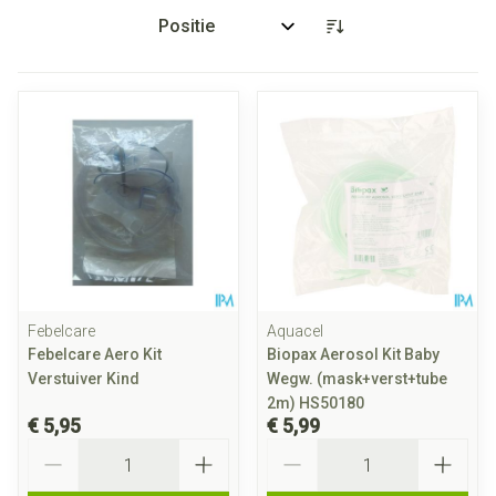
Sorteer op:
Febelcare
Aquacel
Febelcare Aero Kit
Biopax Aerosol Kit Baby
Verstuiver Kind
Wegw. (mask+verst+tube
2m) HS50180
€ 5,95
€ 5,99
Aantal
Aantal