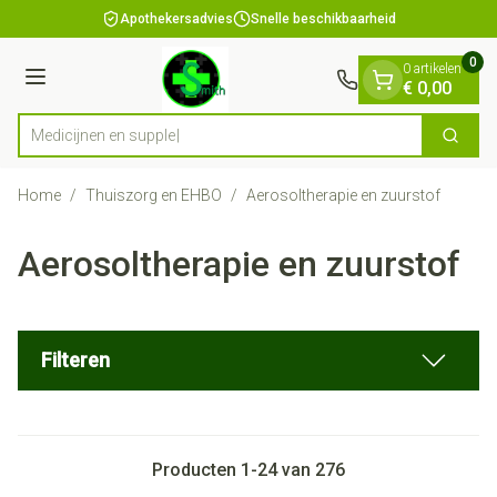
Dia 1 van 1
Ga naar de inhoud
Apothekersadvies
Snelle beschikbaarheid
0
0 artikelen
Menu
€ 0,00
Zoek
Product, merk, categorie...
Home
/
Thuiszorg en EHBO
/
Aerosoltherapie en zuurstof
Aerosoltherapie en zuurstof
Filteren
Producten
1
-
24
van
276