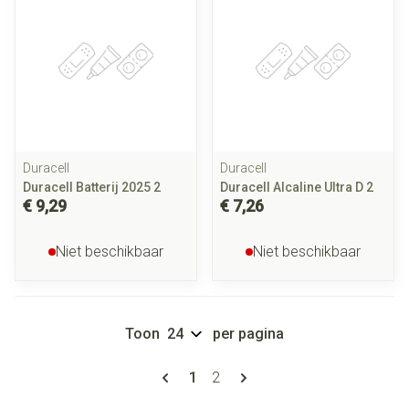
Duracell
Duracell
Duracell Batterij 2025 2
Duracell Alcaline Ultra D 2
€ 9,29
€ 7,26
Niet beschikbaar
Niet beschikbaar
Toon
per pagina
Pagina's
U lees momenteel pagina
Pagina
1
2