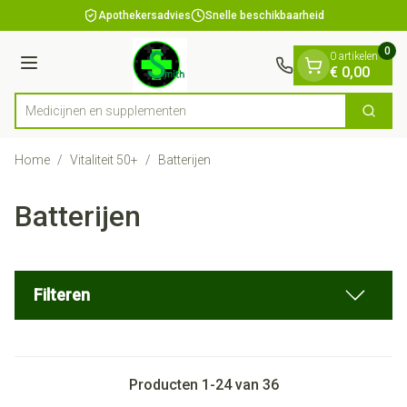
Dia 1 van 1
Ga naar de inhoud
Apothekersadvies
Snelle beschikbaarheid
0
0 artikelen
Menu
€ 0,00
Medicijnen
Zoek
Product, merk, categorie...
Home
/
Vitaliteit 50+
/
Batterijen
Batterijen
Filteren
Producten
1
-
24
van
36