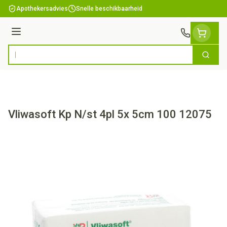
Ga naar de inhoud
Apothekersadvies
Snelle beschikbaarheid
Menu
Zoek
Product, merk, categorie...
Vliwasoft Kp N/st 4pl 5x 5cm 100 12075