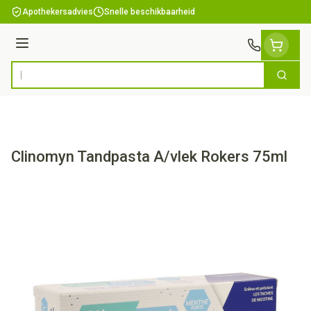
Ga naar de inhoud
Apothekersadvies
Snelle beschikbaarheid
Menu
Zoek
Product, merk, categorie...
Clinomyn Tandpasta A/vlek Rokers 75ml