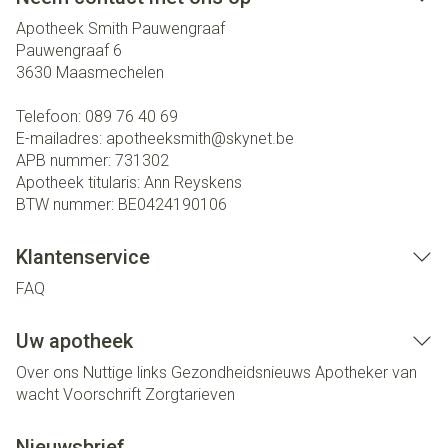
Apotheek Smith Pauwengraaf
Pauwengraaf 6
3630
Maasmechelen
Telefoon:
089 76 40 69
E-mailadres:
apotheeksmith@
skynet.be
APB nummer:
731302
Apotheek titularis:
Ann Reyskens
BTW nummer:
BE0424190106
Klantenservice
FAQ
Uw apotheek
Over ons
Nuttige links
Gezondheidsnieuws
Apotheker van
wacht
Voorschrift
Zorgtarieven
Nieuwsbrief