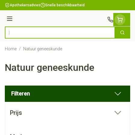
Ga naar de inhoud
Apothekersadvies
Snelle beschikbaarheid
Menu
Zoek
Product, merk, categorie...
Home
/
Natuur geneeskunde
Natuur geneeskunde
Filteren
Doorgaan naar productlijst
Prijs
filter