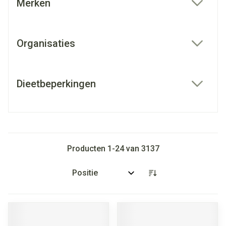
Merken
filter
Organisaties
filter
Dieetbeperkingen
filter
Producten
1
-
24
van
3137
Sorteer op: