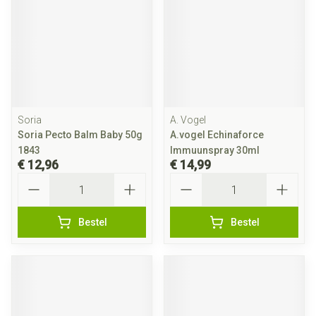
Soria
A. Vogel
Soria Pecto Balm Baby 50g
A.vogel Echinaforce
1843
Immuunspray 30ml
€ 12,96
€ 14,99
Aantal
Aantal
Bestel
Bestel