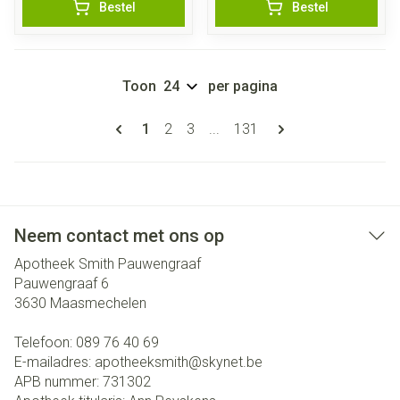
Bestel
Bestel
Toon
per pagina
Pagina's
U lees momenteel pagina
Pagina
Pagina
Pagina
1
2
3
...
131
Neem contact met ons op
Apotheek Smith Pauwengraaf
Pauwengraaf 6
3630
Maasmechelen
Telefoon:
089 76 40 69
E-mailadres:
apotheeksmith@
skynet.be
APB nummer:
731302