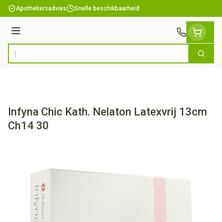
Ga naar de inhoud
Apothekersadvies
Snelle beschikbaarheid
Menu
Zoek
Product, merk, categorie...
Infyna Chic Kath. Nelaton Latexvrij 13cm
Ch14 30