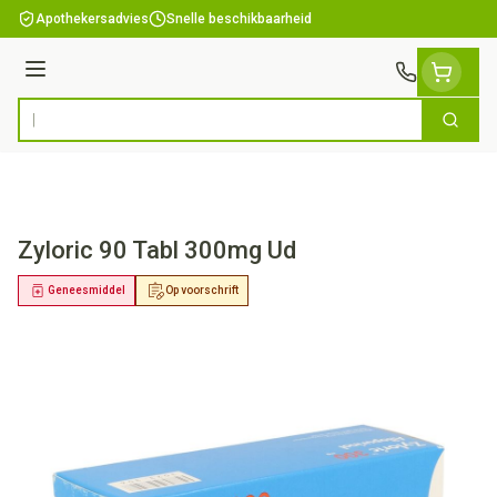
Ga naar de inhoud
Apothekersadvies
Snelle beschikbaarheid
Menu
Zoek
Product, merk, categorie...
Zyloric 90 Tabl 300mg Ud
Geneesmiddel
Op voorschrift