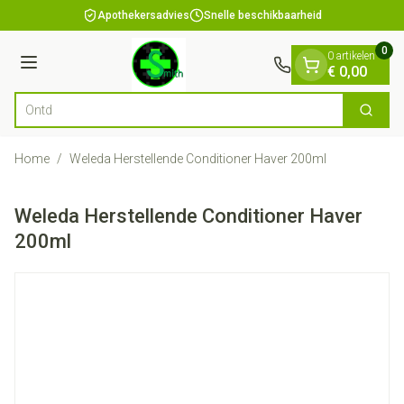
Dia 1 van 1
Ga naar de inhoud
Apothekersadvies
Snelle beschikbaarheid
0
0 artikelen
Menu
€ 0,00
Zoek
Product, merk, categorie...
Home
/
Weleda Herstellende Conditioner Haver 200ml
Weleda Herstellende Conditioner Haver
200ml