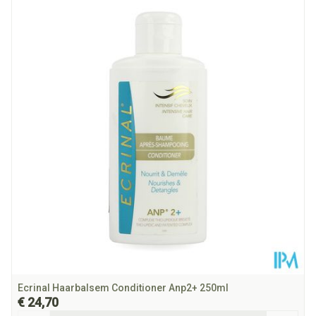
Lengte
175 mm
Diepte
50 mm
Hoeveelheid
200
Verpakking
Dieetbeperkingen
Vegan
Kamertemperatuur (15°C -
Behoud
25°C)
Ecrinal Haarbalsem Conditioner Anp2+ 250ml
€ 24,70