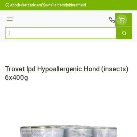
Ga naar de inhoud
Apothekersadvies
Snelle beschikbaarheid
Menu
Zoek
Product, merk, categorie...
Trovet Ipd Hypoallergenic Hond (insects)
6x400g