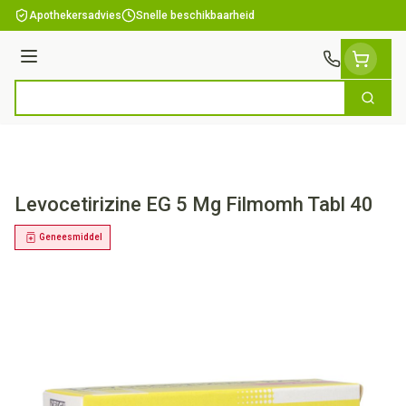
Ga naar de inhoud
Apothekersadvies
Snelle beschikbaarheid
Menu
Zoek
Product, merk, categorie...
Levocetirizine EG 5 Mg Filmomh Tabl 40
Geneesmiddel