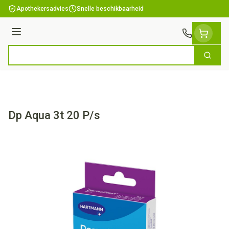
Ga naar de inhoud
Apothekersadvies
Snelle beschikbaarheid
Menu
Zoek
Product, merk, categorie...
Dp Aqua 3t 20 P/s