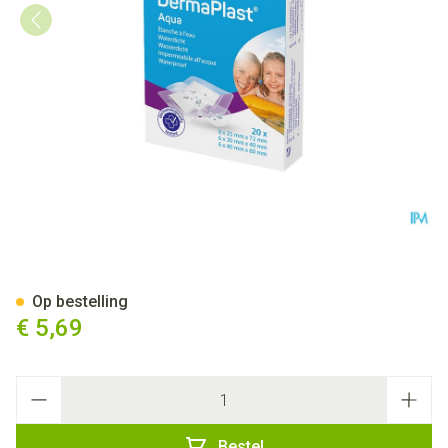
Dp Aqua 3t 20 P/s
Op bestelling
€ 5,69
Aantal
Bestel