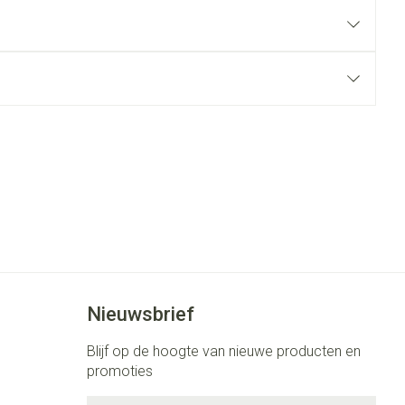
rende
Parfums en
geurproducten
CBD
Nieuwsbrief
Blijf op de hoogte van nieuwe producten en
promoties
E-mail adres