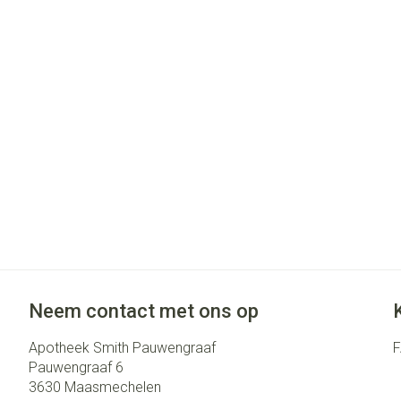
Gezichtsverzo
accessoires
Pigmentstoorni
Gevoelige huid -
huid
Gemengde huid
Doffe huid
Toon meer
Snurken
Neem contact met ons op
Apotheek Smith Pauwengraaf
Pauwengraaf 6
3630
Maasmechelen