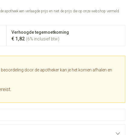
Toon meer
n de apotheek een verlaagde prijs en niet de prijs die op onze webshop vermeld
Diagnosetesten en
Mond en keel
stress
Vlooien en teken
meetapparatuur
Oren
Zuigtabletten
Verhoogde tegemoetkoming
Alcoholtest
g
Oordopjes
€ 1,82
(6% inclusief btw)
erapie -
en -druppels
Spray - oplossing
Mond, muil of snavel
Bloeddrukmeter
s
Oorreiniging
Cholesteroltest
en
Oordruppels
Hartslagmeter
lpmiddelen
a beoordeling door de apotheker kan je het komen afhalen en
Toon meer
reist.
herming
ning en -
Hygiëne
Ergonomie
Aambeien
s
Bad en douche
Ademhaling en zuurstof
e
Badkamer