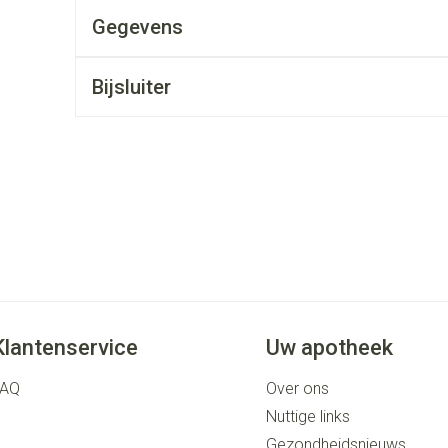
rging
Supplementen
Insectenwe
Gegevens
middelen
ssen
Bijsluiter
 geïrriteerde
Zelfbruiner
Scheren
Klantenservice
Uw apotheek
FAQ
Over ons
Nuttige links
Gezondheidsnieuws