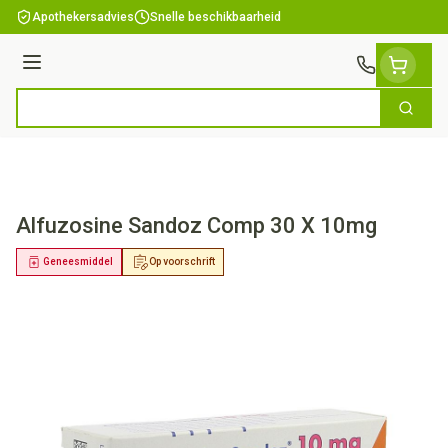
Ga naar de inhoud
Apothekersadvies
Snelle beschikbaarheid
Menu
Zoek
Product, merk, categorie...
Alfuzosine Sandoz Comp 30 X 10mg
Geneesmiddel
Op voorschrift