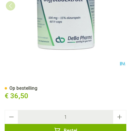
Olijfblad V-caps 60 Deba
Op bestelling
€ 36,50
Aantal
Bestel