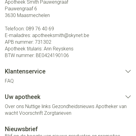
Apotheek Smith Pauwengraaf
Pauwengraaf 6
3630
Maasmechelen
Telefoon:
089 76 40 69
E-mailadres:
apotheeksmith@
skynet.be
APB nummer:
731302
Apotheek titularis:
Ann Reyskens
BTW nummer:
BE0424190106
Klantenservice
FAQ
Uw apotheek
Over ons
Nuttige links
Gezondheidsnieuws
Apotheker van
wacht
Voorschrift
Zorgtarieven
Nieuwsbrief