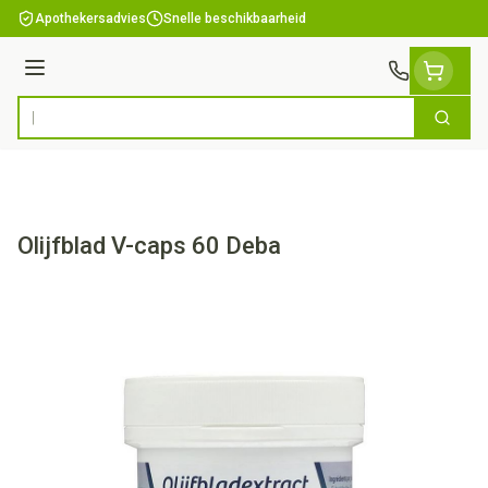
Ga naar de inhoud
Apothekersadvies
Snelle beschikbaarheid
Menu
Zoek
Product, merk, categorie...
Olijfblad V-caps 60 Deba