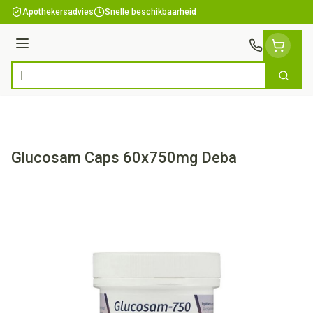
Ga naar de inhoud
Apothekersadvies
Snelle beschikbaarheid
Menu
Zoek
Product, merk, categorie...
Glucosam Caps 60x750mg Deba