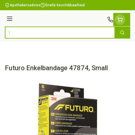
Ga naar de inhoud
Apothekersadvies
Snelle beschikbaarheid
Menu
Zoek
Product, merk, categorie...
Futuro Enkelbandage 47874, Small