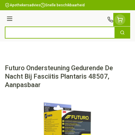
Ga naar de inhoud
Apothekersadvies
Snelle beschikbaarheid
Menu
Zoek
Product, merk, categorie...
Futuro Ondersteuning Gedurende De
Nacht Bij Fasciitis Plantaris 48507,
Aanpasbaar