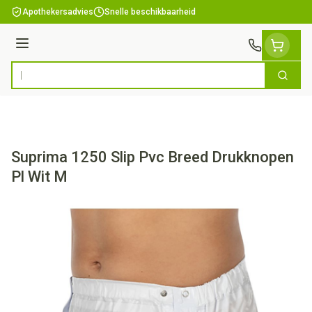
Ga naar de inhoud
Apothekersadvies
Snelle beschikbaarheid
Menu
Zoek
Product, merk, categorie...
Suprima 1250 Slip Pvc Breed Drukknopen
Pl Wit M