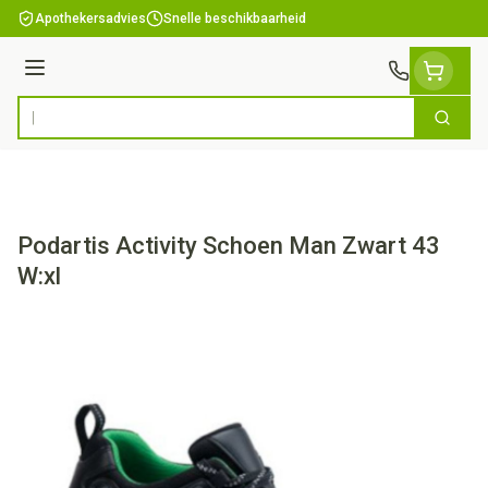
Ga naar de inhoud
Apothekersadvies
Snelle beschikbaarheid
Menu
Zoek
Product, merk, categorie...
Podartis Activity Schoen Man Zwart 43
W:xl