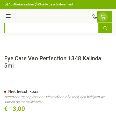
Ga naar de inhoud
Apothekersadvies
Snelle beschikbaarheid
Menu
Zoek
Product, merk, categorie...
Eye Care Vao Perfection 1348 Kalinda
5ml
Eye Care Vao Perfection 1348
Niet beschikbaar
Neem contact op met ons via telefoon of e-mail, dan bekijken we
samen de mogelijkheden.
€ 13,00