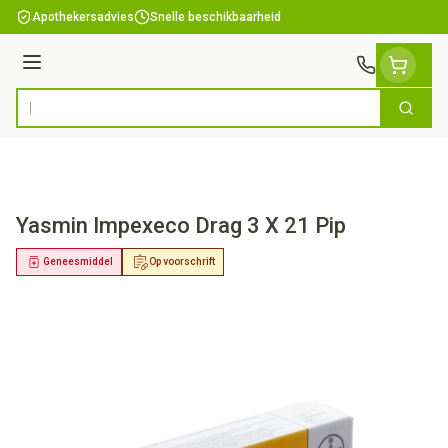
Ga naar de inhoud
Apothekersadvies
Snelle beschikbaarheid
Menu
Zoek
Product, merk, categorie...
Yasmin Impexeco Drag 3 X 21 Pip
Geneesmiddel
Op voorschrift