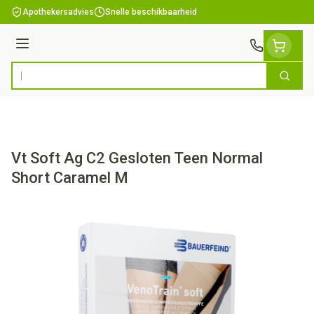
Ga naar de inhoud
Apothekersadvies
Snelle beschikbaarheid
Menu
Zoek
Product, merk, categorie...
Vt Soft Ag C2 Gesloten Teen Normal
Short Caramel M