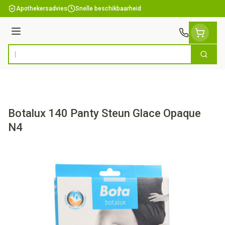
Ga naar de inhoud
Apothekersadvies
Snelle beschikbaarheid
Menu
Zoek
Product, merk, categorie...
Botalux 140 Panty Steun Glace Opaque
N4