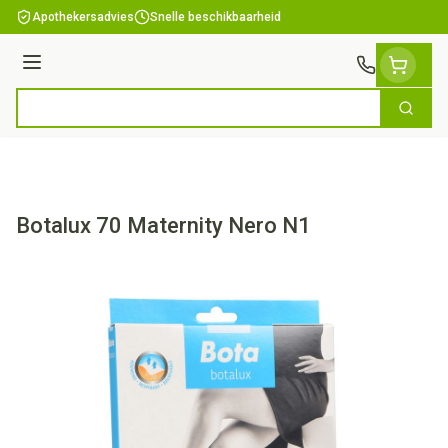
Ga naar de inhoud
Apothekersadvies
Snelle beschikbaarheid
Menu
Zoek
Product, merk, categorie...
Botalux 70 Maternity Nero N1