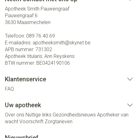
Apotheek Smith Pauwengraaf
Pauwengraaf 6
3630
Maasmechelen
Telefoon:
089 76 40 69
E-mailadres:
apotheeksmith@
skynet.be
APB nummer:
731302
Apotheek titularis:
Ann Reyskens
BTW nummer:
BE0424190106
Klantenservice
FAQ
Uw apotheek
Over ons
Nuttige links
Gezondheidsnieuws
Apotheker van
wacht
Voorschrift
Zorgtarieven
Nieuwsbrief