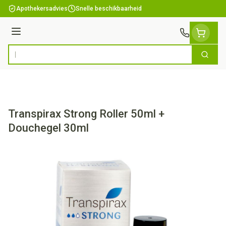
Ga naar de inhoud
Apothekersadvies
Snelle beschikbaarheid
Menu
Zoek
Product, merk, categorie...
Transpirax Strong Roller 50ml +
Douchegel 30ml