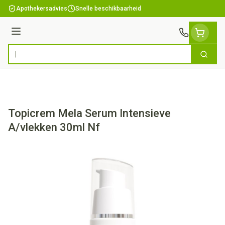
Ga naar de inhoud
Apothekersadvies
Snelle beschikbaarheid
Menu
Zoek
Product, merk, categorie...
Topicrem Mela Serum Intensieve
A/vlekken 30ml Nf