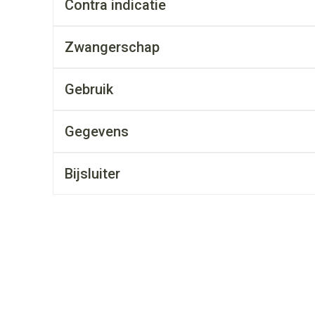
Contra indicatie
rging
Supplementen
Insectenwe
middelen
ssen
Zwangerschap
 geïrriteerde
Gebruik
Gegevens
Bijsluiter
Zelfbruiner
Scheren