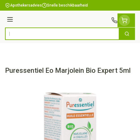
Ga naar de inhoud
Apothekersadvies
Snelle beschikbaarheid
Menu
Zoek
Product, merk, categorie...
Puressentiel Eo Marjolein Bio Expert 5ml