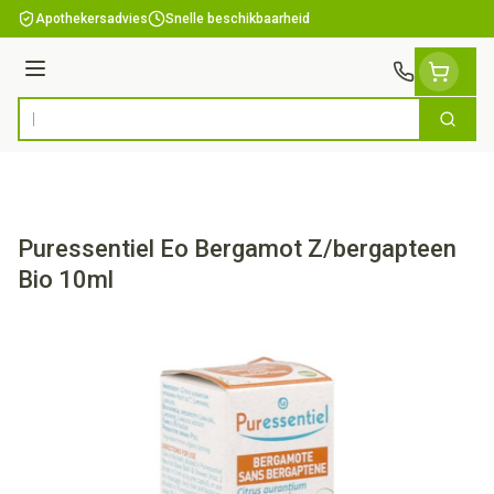
Ga naar de inhoud
Apothekersadvies
Snelle beschikbaarheid
Menu
Zoek
Product, merk, categorie...
Puressentiel Eo Bergamot Z/bergapteen
Bio 10ml