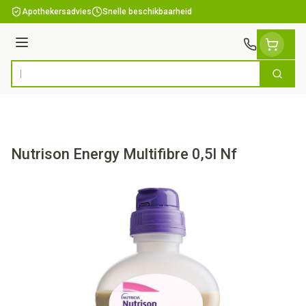
Ga naar de inhoud
Apothekersadvies
Snelle beschikbaarheid
Menu
Zoek
Product, merk, categorie...
Nutrison Energy Multifibre 0,5l Nf