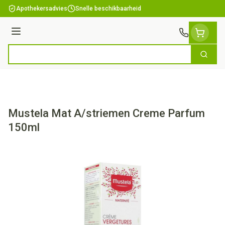
Ga naar de inhoud
Apothekersadvies
Snelle beschikbaarheid
Menu
Zoek
Product, merk, categorie...
Mustela Mat A/striemen Creme Parfum
150ml