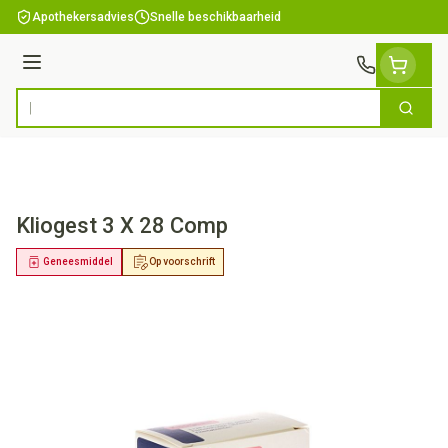
Ga naar de inhoud
Apothekersadvies
Snelle beschikbaarheid
Menu
Zoek
Product, merk, categorie...
Kliogest 3 X 28 Comp
Geneesmiddel
Op voorschrift