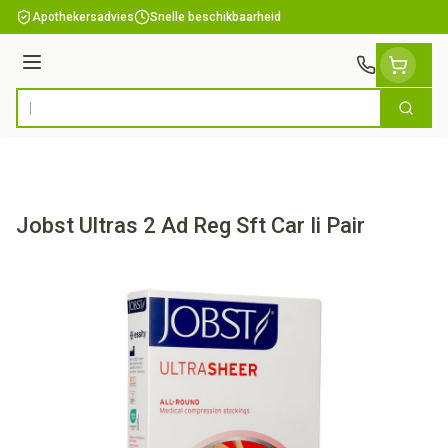
Ga naar de inhoud
Apothekersadvies
Snelle beschikbaarheid
Menu
Zoek
Product, merk, categorie...
Jobst Ultras 2 Ad Reg Sft Car Ii Pair