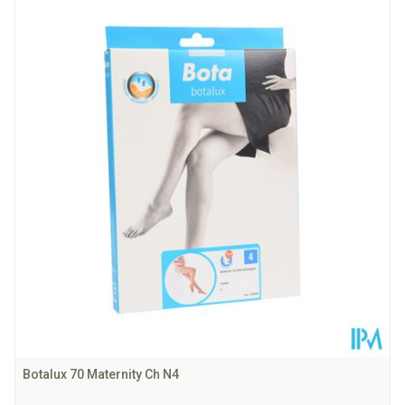
Lengte
211 mm
Diepte
132 mm
Behoud
Kamertemperatuur (15°C - 25°C)
Botalux 70 Maternity Ch N4