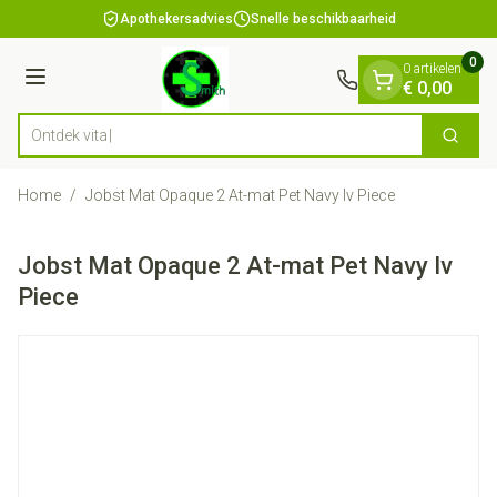
Dia 1 van 1
Ga naar de inhoud
Apothekersadvies
Snelle beschikbaarheid
0
0 artikelen
Menu
€ 0,00
Ontd
Zoek
Product, merk, categorie...
Home
/
Jobst Mat Opaque 2 At-mat Pet Navy Iv Piece
Jobst Mat Opaque 2 At-mat Pet Navy Iv
Piece